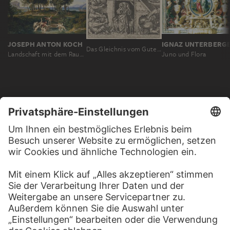
JOSEPH ANTON KOCH
IGNAZ UNTERBERG
Das Gleichnis vom Guten Hirten
Landschaft mit dem Raub des Hylas
Juno und Flora
MEHR ZU ENTDECKEN
WEBSEITE