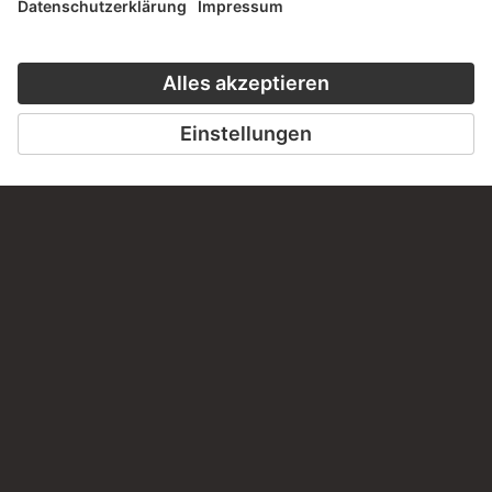
Haben Sie Anregungen, Fragen oder Informationen zu
diesem Werk?
SCHREIBEN SIE UNS
PERMALINK
staedelmuseum.de/go/ds/6764z
LETZTE AKTUALISIERUNG
14.07.2026