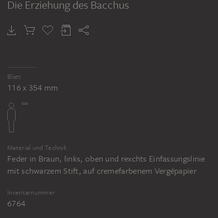
Die Erziehung des Bacchus
RAYMOND LA FAGE
RAYMOND LA FAGE
Das Fest der Flora, viele Frauen bringen Blumen in Körben, welche sie auf dem Kopf tragen
Der Triumph des Bacchus
Blatt
116 x 354 mm
Material und Technik
Feder in Braun, links, oben und rexchts Einfassungslinie
mit schwarzem Stift, auf cremefarbenem Vergépapier
Inventarnummer
6764