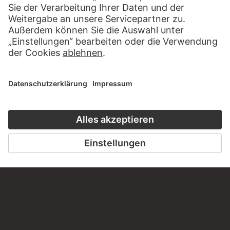
SCHREIBEN SIE UNS
PERMALINK
staedelmuseum.de/go/ds/alh71z
LETZTE AKTUALISIERUNG
14.07.2026
RECHTLICHES