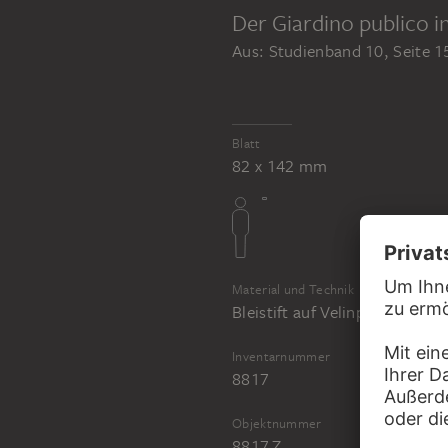
Der Giardino publico i
Aus: Studienband 10, Seite 1
Blatt
82 x 142 mm
Material und Technik
Bleistift auf Velinpapier
Inventarnummer
8817
Objektnummer
8817 Z