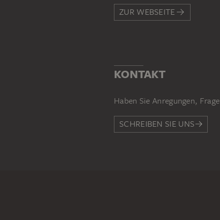
ZUR WEBSEITE
KONTAKT
Haben Sie Anregungen, Frage
SCHREIBEN SIE UNS
PERMALINK
staedelmuseum.de/go/ds/881