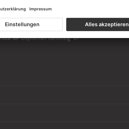
is des Künstlers
iensaal der Graphischen Sammlung