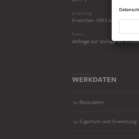
Erwerbung
Erworben 1893 als Vermächtn
Status
Anfrage zur Vorlage im Stud
WERKDATEN
Basisdaten
Eigentum und Erwerbung