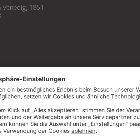
n Venedig
, 1851
5