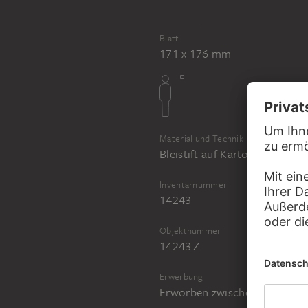
Blatt
171 x 176 mm
Material und Technik
Bleistift auf Karton
Inventarnummer
14243
Objektnummer
14243 Z
Erwerbung
Erworben zwischen 1911 und