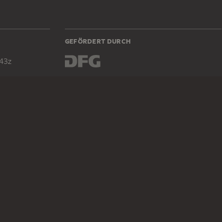
GEFÖRDERT DURCH
43z
DIGITALE SAMMLUNG
Startseite
Werke
Künstler
Alben
Über die Digitale Sammlung