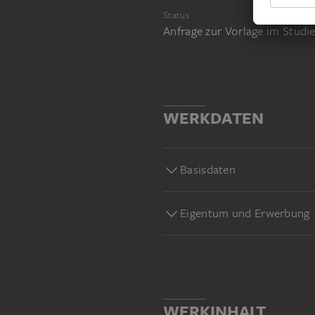
Status
Anfrage zur Vorlage im Stud
WERKDATEN
Basisdaten
Eigentum und Erwerbung
WERKINHALT