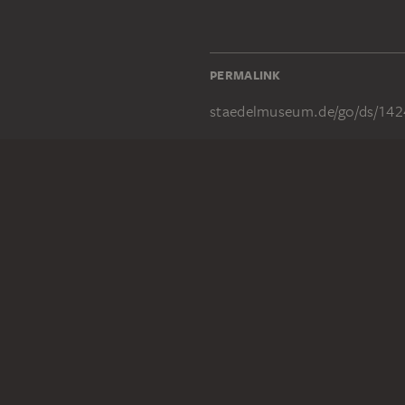
PERMALINK
staedelmuseum.de/go/ds/142
RECHTLICHES
Impressum
Datenschutz
Copyright © 2026 Städel Museum
All rights reserved.