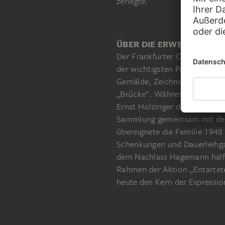
zerlegte.
ÜBER DIE ERWERBUNG
Der Frankfurter Chemiker un
der wichtigsten Privatsamml
Gemälde, Zeichnungen, Aquar
„Brücke“. Während des Zweite
Ernst Holzinger den Erben de
Sammlung gemeinsam mit dem
übereignete die Familie 1948
Schenkungen und Dauerleihga
dem Nachlass Hagemann halfe
Rahmen der Aktion „Entartet
heute den Kern der Express