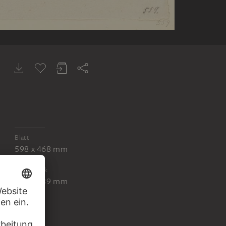
Blatt
598 x 468 mm
Druckstock
359 x 289 mm