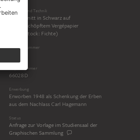
Material und Technik
Holzschnitt in Schwarz auf
handgeschöpftem Vergépapier
(Druckstock: Fichte)
Inventarnummer
66028
Objektnummer
66028 D
Erwerbung
Erworben 1948 als Schenkung der Erben
aus dem Nachlass Carl Hagemann
Status
Anfrage zur Vorlage im Studiensaal der
Graphischen Sammlung