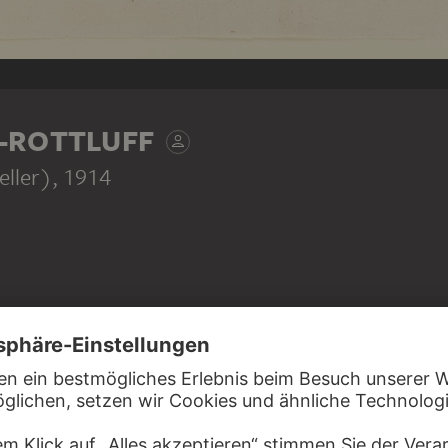
-ROTTLUFF
eller)
, 1914
 Malers Otto Mueller (1874–1930) ist durch die nervösen
eladen und in der maskenhaften Verfremdung expressiv
heint das Gesicht vom Blickpunkt eines Bildhauers aus
höher- und tieferliegende Bereiche gleichsam geometrisch