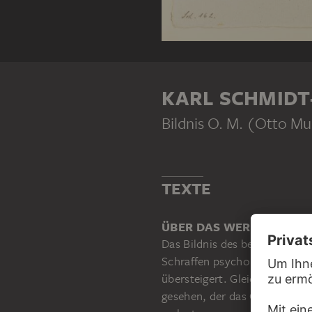
KARL SCHMIDT
Bildnis O. M. (Otto Mu
TEXTE
ÜBER DAS WERK
Das Bildnis des befreundeten
Schraffen psychologisch aufg
übersteigert. Gleichzeitig sc
gesehen, der das Gesicht in 