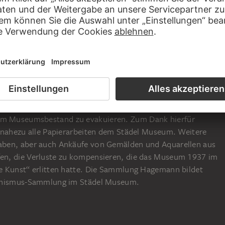
d Industrielle Carl Hagemann (1867–1940) trug ab 1900 eine
ungen moderner Kunst zusammen. Sie umfasste zahlreiche
elle und Druckgrafiken, insbesondere von Künstlern der
n Weltkriegs ermöglichte der damalige Städel-Direktor
s bei einem Unfall verstorbenen Carl Hagemann, die
 Museumsbestand zu evakuieren. Zum Dank hierfür
 nahezu alle Papierarbeiten dem Städel Museum. Weitere
ben, aber auch Ankäufe von Gemälden und Aquarellen aus
n, die Verluste zu kompensieren, die das Museum 1937 im
e Kunst“ erlitten hatte. Die Sammlung Hagemann bildet
ionismus-Sammlung im Städel Museum.