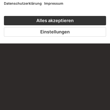
PERMALINK
staedelmuseum.de/go/ds/13045z
LETZTE AKTUALISIERUNG
14.07.2026
RECHTLICHES
Impressum
Datenschutz
Copyright © 2026 Städel Museum
All rights reserved.
DIGITALE SAMMLUNG