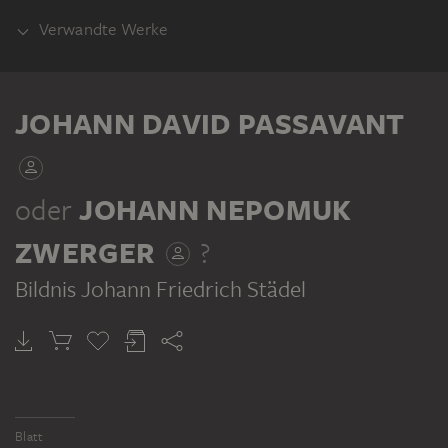
Verwandte Werke
VORLAGE
JOHANN DAVID PASSAVANT
oder
JOHANN NEPOMUK
ZWERGER
?
JOHANN DAVID PASSAVANT, JOHANN GOTTFRIED JÄGER ?
Bildnis Johann Friedrich Städel
Bildnis Johann Friedrich Städel
Blatt