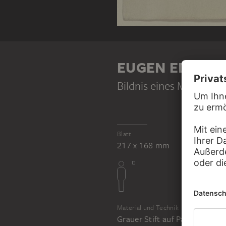
EUGEN EDUARD
Bildnis eines Mannes
Blatt
217 x 168 mm
Material und Technik
Grauer Stift auf Papier