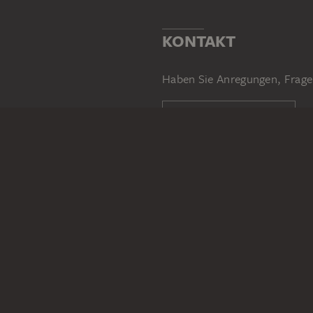
KONTAKT
Haben Sie Anregungen, Frage
SCHREIBEN SIE UNS
PERMALINK
staedelmuseum.de/go/ds/625
RECHTLICHES