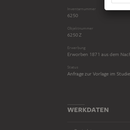
Inventarnummer
6250
Objektnummer
6250 Z
Erwerbung
Erworben 1871 aus dem Nachl
Status
Anfrage zur Vorlage im Stud
WERKDATEN