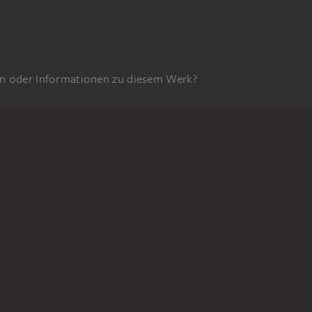
n oder Informationen zu diesem Werk?
GEFÖRDERT DURCH
0z
DIGITALE SAMMLUNG