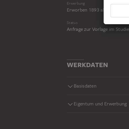
Erwerbung
Erworben 1893 als Vermächtn
Status
Anfrage zur Vorlage im Stud
WERKDATEN
Basisdaten
Eigentum und Erwerbung