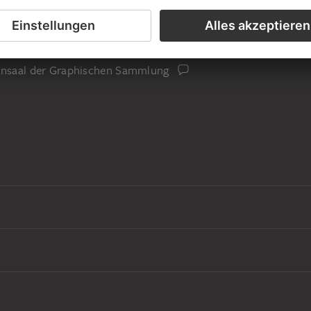
is des Künstlers
iensaal der Graphischen Sammlung