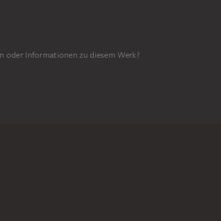
n oder Informationen zu diesem Werk?
GEFÖRDERT DURCH
8z
DIGITALE SAMMLUNG