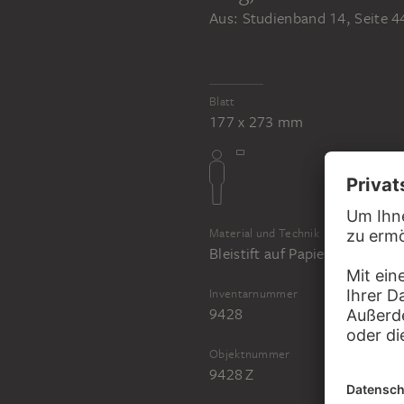
Aus: Studienband 14, Seite 4
Blatt
177 x 273 mm
Material und Technik
Bleistift auf Papier
Inventarnummer
9428
Objektnummer
9428 Z