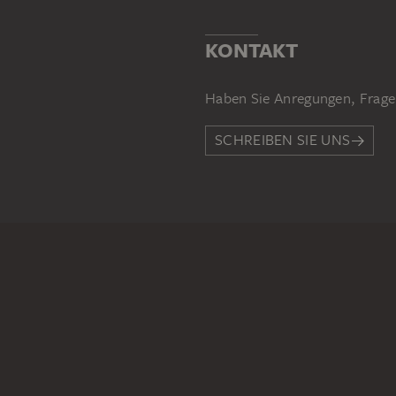
KONTAKT
Haben Sie Anregungen, Frage
SCHREIBEN SIE UNS
PERMALINK
staedelmuseum.de/go/ds/942
RECHTLICHES