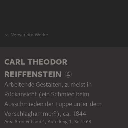
Verwandte Werke
TEIL DESSELBEN WERKPROZESSES
CARL THEODOR
REIFFENSTEIN
Arbeitende Gestalten, zumeist in
Rückansicht (ein Schmied beim
CARL THEODOR REIFFENSTEIN
CARL THEODOR REIFFENSTEIN
Arbeitende Gestalten, zumeist in Rückansicht (ein Schmied beim Ausschmieden der Luppe unter dem Vorschlaghammer?)
Inneres eines Harzer (?) Eisenhammers, ein Schmied beim Ausschmieden der Luppe unter dem Vorschlaghammer
Ausschmieden der Luppe unter dem
Vorschlaghammer?)
, ca. 1844
Aus: Studienband 4, Abteilung 1, Seite 68