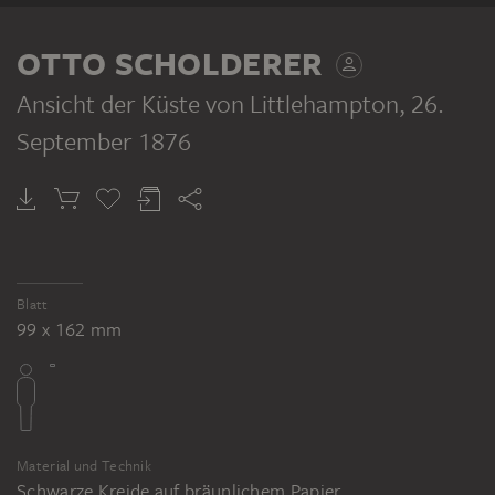
TEIL DERSELBEN WERKGRUPPE
OTTO SCHOLDERER
Ansicht der Küste von Littlehampton
, 26.
September 1876
OTTO SCHOLDERER
Laub- und Buschwerk
OTTO SCHOLDERER
Gewässer mit Schiffen
Blatt
99 x 162 mm
Material und Technik
Schwarze Kreide auf bräunlichem Papier