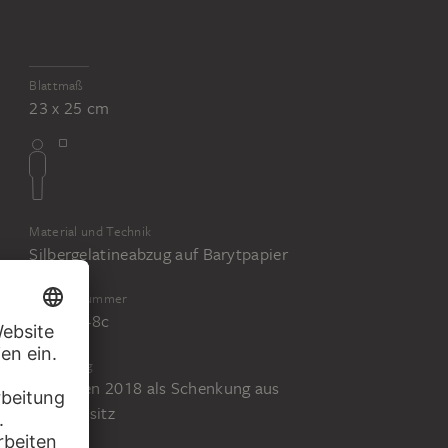
Blattmaß
23 x 25 cm
Material und Technik
Silbergelatineabzug auf Barytpapier
Inventarnummer
St.F.3948c
Erwerbung
Erworben 2018 als Schenkung aus
Privatbesitz