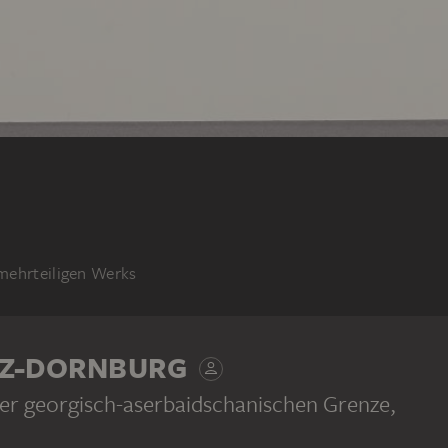
 mehrteiligen Werks
LZ-DORNBURG
der georgisch-aserbaidschanischen Grenze
,