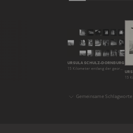
URSULA SCHULZ-DORNBURG
15 Kilometer entlang der georgisch-aserbaidschanischen Grenze
Gemeinsame Schlagworte 
Motivgattung
ARCHITEKTUR
KONZEPT
Motiv