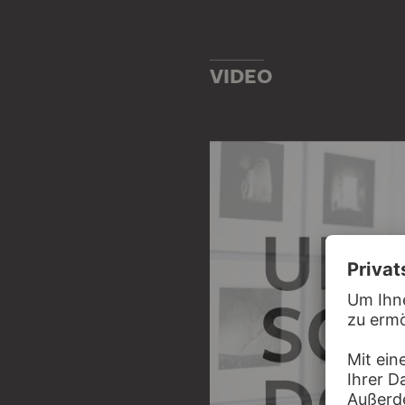
URSULA SCHULZ-DORNBURG
15 Kilometer entlang der georgisch-aserbaidschanischen Grenze
VIDEO