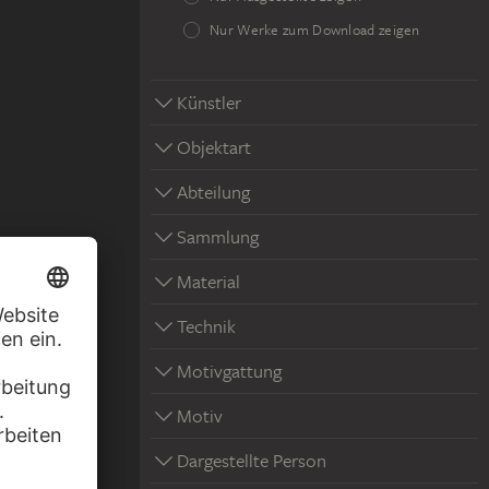
Nur Werke zum Download zeigen
Künstler
Objektart
Abteilung
Sammlung
Material
Technik
Motivgattung
Motiv
Dargestellte Person