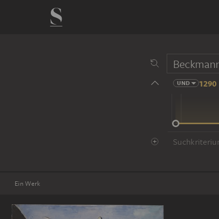
1290 
UND
14 Jhd
Suchkriteriu
Ein Werk