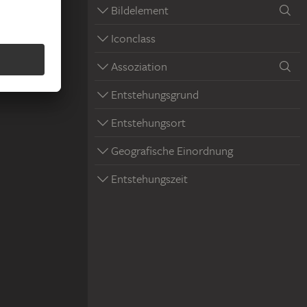
Bildelement
Iconclass
Assoziation
Entstehungsgrund
Entstehungsort
Geografische Einordnung
Entstehungszeit