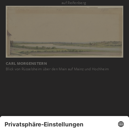
auf Reifenberg
CARL MORGENSTERN
Blick von Rüsselsheim über den Main auf Mainz und Hochheim