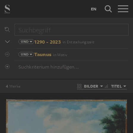
EN
1290 - 2023
UND
in Entstehungszeit
Taunus
UND
in Motiv
Suchkriterium hinzufügen...
BILDER
TITEL
4
Werke