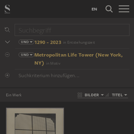
EN
1290 - 2023
UND
in Entstehungszeit
Metropolitan Life Tower (New York,
UND
NY)
in Motiv
Suchkriterium hinzufügen...
BILDER
TITEL
Ein Werk