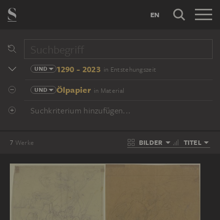
EN
1290 - 2023
UND
in Entstehungszeit
Ölpapier
UND
in Material
Suchkriterium hinzufügen...
BILDER
TITEL
7
Werke