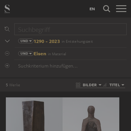
EN
1290 - 2023
UND
in Entstehungszeit
Eisen
UND
in Material
Suchkriterium hinzufügen...
BILDER
TITEL
5
Werke