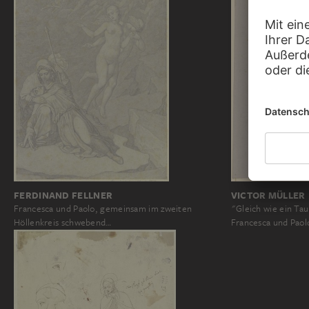
FERDINAND FELLNER
VICTOR MÜLLER
Francesca und Paolo, gemeinsam im zweiten
"Gleich wie ein Tau
Höllenkreis schwebend…
Francesca und Paol