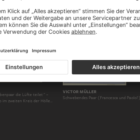
VICTOR MÜLLER
benpaar die Lüfte teilet" –
Schwebendes Paar (Francesca und Paolo?
o im zweiten Kreis der Hölle…