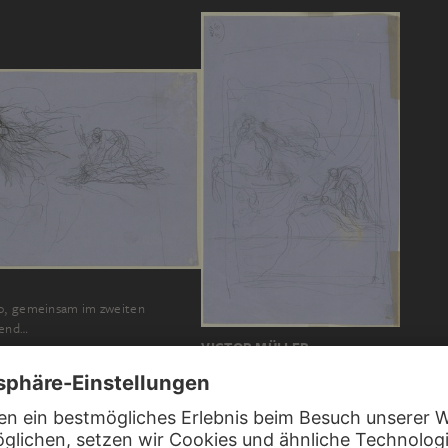
lo, gemeinsam im zweiten
bend…
VICTOR MÜLLER
Francesca und Paolo, gemeinsam im zweit
Höllenkreis schwebend…