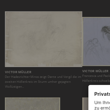
VICTOR MÜLLER
VICTOR MÜLLER
Francesca und Pao
Der Hadesrichter Minos zeigt Dante und Vergil die im
Höllenkreis schwe
zweiten Höllenkreis im Sturm umher gejagten
Wollüstigen…