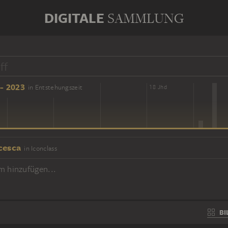
DIGITALE
SAMMLUNG
- 2023
in Entstehungszeit
16 Jhd
18 Jhd
cesca
in Iconclass
m hinzufügen...
BI