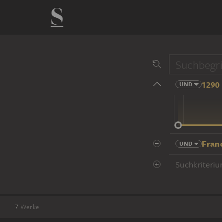
1290 
UND
14 Jhd
Fran
UND
Suchkriteriu
7
Werke