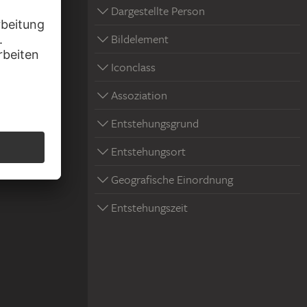
Dargestellte Person
Bildelement
Iconclass
Assoziation
Entstehungsgrund
Entstehungsort
Geografische Einordnung
Entstehungszeit
)