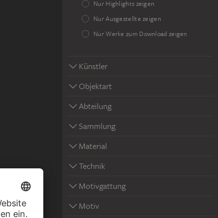
Nur Highlights zeigen
Nur Ausgestellte zeigen
Nur Werke zum Download zeigen
Künstler
Objektart
Abteilung
Sammlung
Material
Technik
en
Motivgattung
Motiv