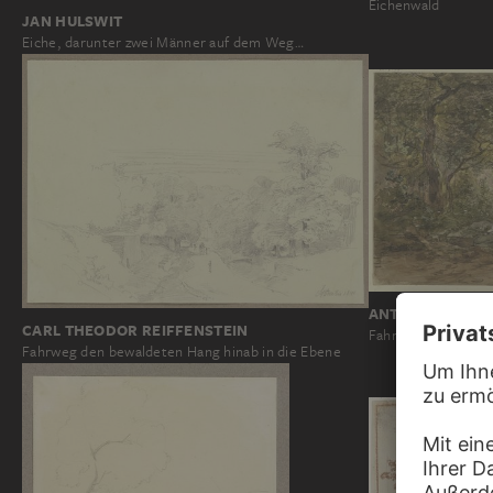
Eichenwald
JAN HULSWIT
Eiche, darunter zwei Männer auf dem Weg…
ANTON BURGER
CARL THEODOR REIFFENSTEIN
Fahrweg durch ein
Fahrweg den bewaldeten Hang hinab in die Ebene