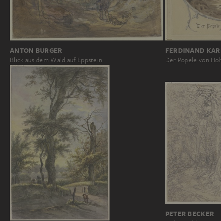
ANTON BURGER
FERDINAND KAR
Blick aus dem Wald auf Eppstein
Der Popele von Ho
PETER BECKER