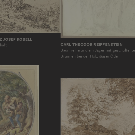
Z JOSEF KOBELL
CARL THEODOR REIFFENSTEIN
haft
Baumreihe und ein Jäger mit geschulterte
Brunnen bei der Holzhäuser Öde