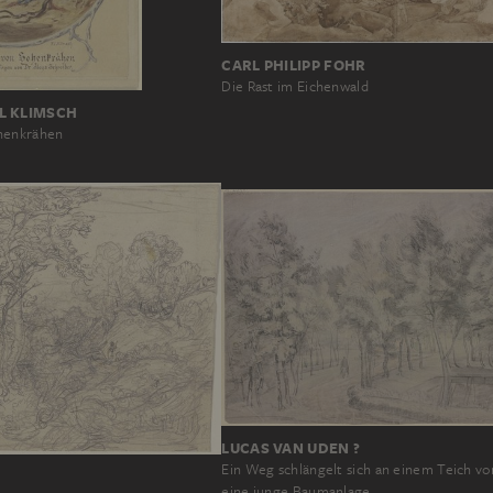
CARL PHILIPP FOHR
Die Rast im Eichenwald
L KLIMSCH
henkrähen
LUCAS VAN UDEN ?
Ein Weg schlängelt sich an einem Teich vo
eine junge Baumanlage…