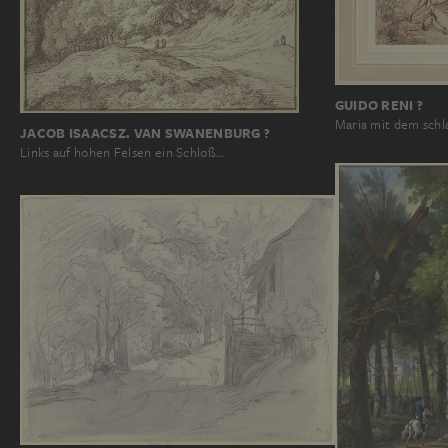
GUIDO RENI ?
Maria mit dem schl
JACOB ISAACSZ. VAN SWANENBURG ?
Links auf hohen Felsen ein Schloß…