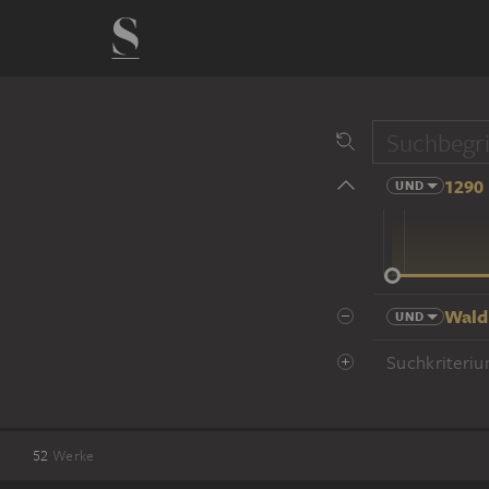
1290 
UND
14 Jhd
Wald
UND
Suchkriteriu
52
Werke