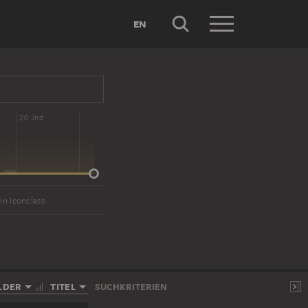
EN
20 Jhd
in Iconclass
LDER
TITEL
SUCHKRITERIEN