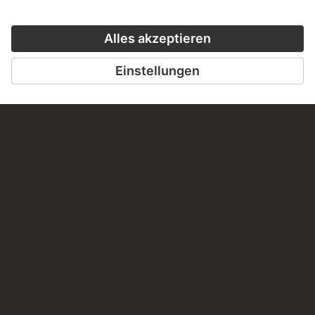
Haben Sie Anregungen, Fragen oder Informationen zu
diesem Werk?
SCHREIBEN SIE UNS
PERMALINK
staedelmuseum.de/go/ds/3763z
LETZTE AKTUALISIERUNG
14.07.2026