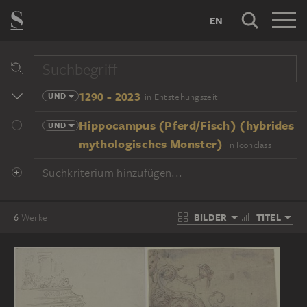
EN
1290 - 2023
UND
in Entstehungszeit
Hippocampus (Pferd/Fisch) (hybrides
UND
mythologisches Monster)
in Iconclass
Suchkriterium hinzufügen...
BILDER
TITEL
6
Werke