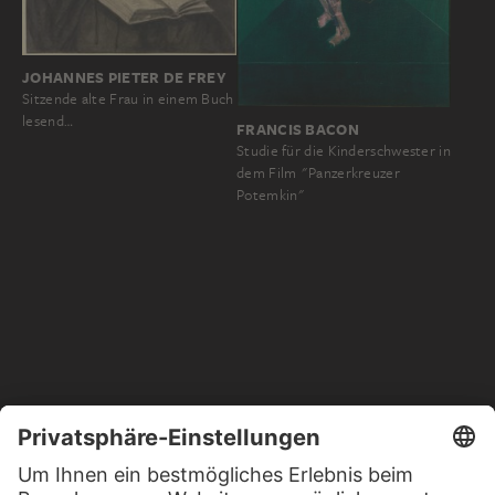
JOHANNES PIETER DE FREY
Sitzende alte Frau in einem Buch
lesend…
FRANCIS BACON
Studie für die Kinderschwester in
dem Film "Panzerkreuzer
Potemkin"