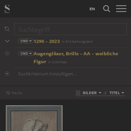
EN
1290 - 2023
UND
in Entstehungszeit
Augengläser, Brille - AA - weibliche
UND
Figur
in Iconclass
Suchkriterium hinzufügen...
BILDER
TITEL
12
Werke