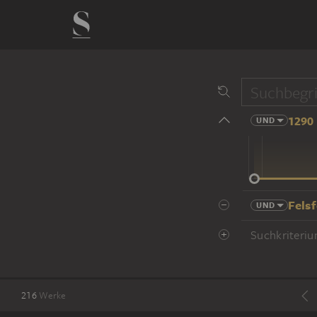
1290 
UND
14 Jhd
Fels
UND
Suchkriteriu
216
Werke