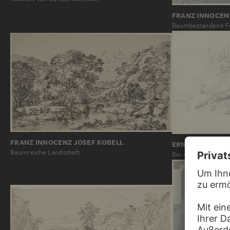
FRANZ INNOCEN
Baumbestandene Fe
FRANZ INNOCENZ JOSEF KOBELL
ERNST FRIES
Baumreiche Landschaft
Bei Ariccia, Brunn