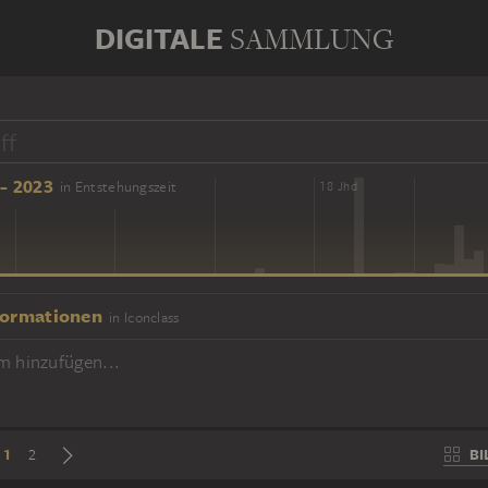
DIGITALE
SAMMLUNG
- 2023
in Entstehungszeit
16 Jhd
18 Jhd
formationen
in Iconclass
m hinzufügen...
1
BI
2