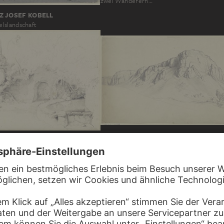
zwei Wanderern…
Z JOSEF KOBELL
lslandschaft
PETER BECKER
Berg bei Geroldstein
en bei einem Einsiedlerhäuschen