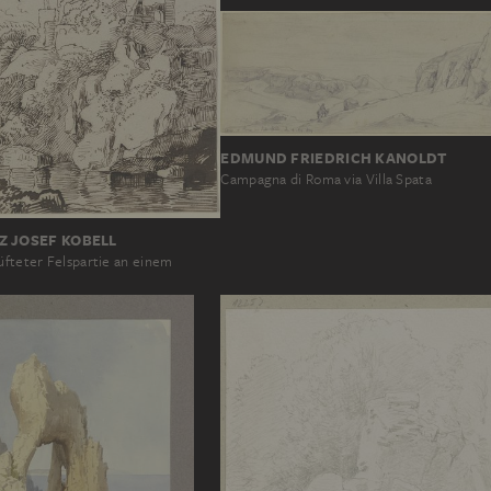
EDMUND FRIEDRICH KANOLDT
Campagna di Roma via Villa Spata
Z JOSEF KOBELL
üfteter Felspartie an einem