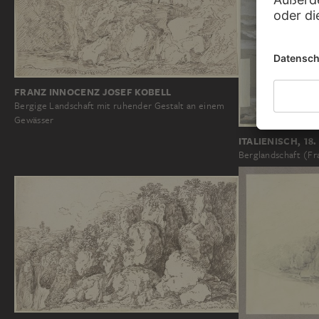
FRANZ INNOCENZ JOSEF KOBELL
Bergige Landschaft mit ruhender Gestalt an einem
Gewässer
ITALIENISCH, 1
Berglandschaft (F