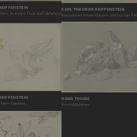
REIFFENSTEIN
CARL THEODOR REIFFENSTEIN
en, zu einem Fluss steil abfallend
Blaubeuren hinter Mauern und vor der Fe
REIFFENSTEIN
HANS THOMA
 beim Ilsestein…
Brunhildisfelsen