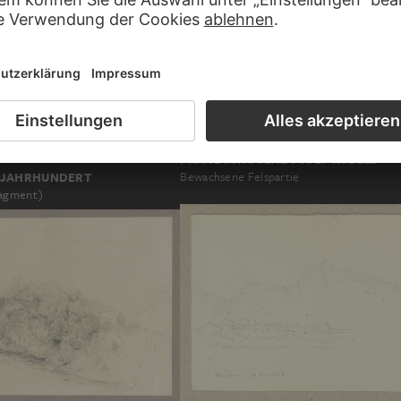
FRANZ INNOCENZ JOSEF KOBELL
8. JAHRHUNDERT
Bewachsene Felspartie
ragment)