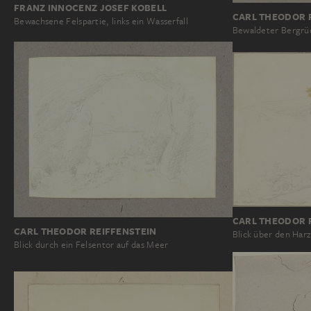
FRANZ INNOCENZ JOSEF KOBELL
CARL THEODOR 
Bewachsene Felspartie, links ein Wasserfall
Bewaldeter Bergrück
CARL THEODOR 
CARL THEODOR REIFFENSTEIN
Blick über den Harz
Blick durch ein Felsentor auf das Meer