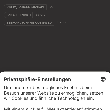
Vater
VOLTZ, JOHANN MICHAEL
Schüler
LANG, HEINRICH
Freund
STEFFAN, JOHANN GOTTFRIED
RECHTLICHES
Impressum
Datenschutz
Copyright © 2026 Städel Museum
All rights reserved.