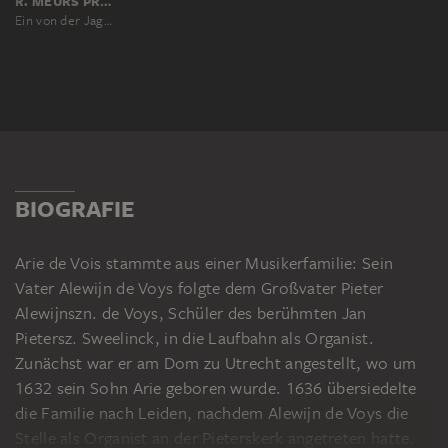
R. MEURS PRUYSENAAR, NACH ARIE DE VOIS
Ein von der Jagd gekommener Jäger in reicher Tracht zeigt seinem Hund ein Rebhuhn
BIOGRAFIE
Arie de Vois stammte aus einer Musikerfamilie: Sein
Vater Alewijn de Voys folgte dem Großvater Pieter
Alewijnszn. de Voys, Schüler des berühmten Jan
Pietersz. Sweelinck, in die Laufbahn als Organist.
Zunächst war er am Dom zu Utrecht angestellt, wo um
1632 sein Sohn Arie geboren wurde. 1636 übersiedelte
die Familie nach Leiden, nachdem Alewijn de Voys die
Stelle als Organist an der Pieterskerk angetreten hatte.