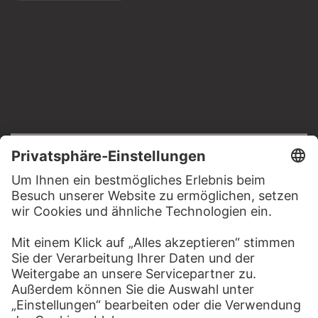
RECHTLICHES
Impressum
Datenschutz
Copyright © 2026 Städel Museum
All rights reserved.
DIGITALE SAMMLUNG
Startseite
Werke
Künstler
Alben