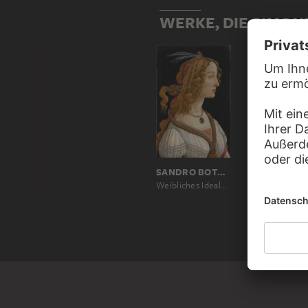
WERKE, DIE SIMON
SANDRO BOTTICELLI
Weibliches Idealbildnis (Bildnis der Simonetta Vespucci als Nymphe)