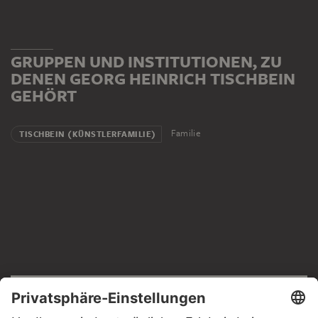
GRUPPEN UND INSTITUTIONEN, ZU
DENEN GEORG HEINRICH TISCHBEIN
GEHÖRT
Familie
TISCHBEIN (KÜNSTLERFAMILIE)
RECHTLICHES
Impressum