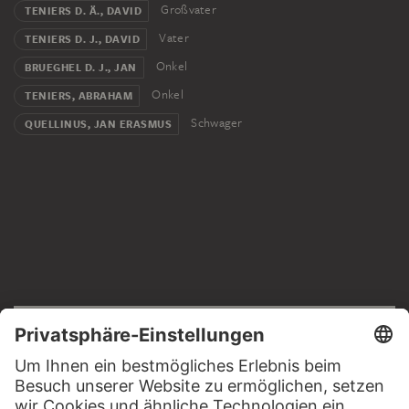
Großvater
TENIERS D. Ä., DAVID
Vater
TENIERS D. J., DAVID
Onkel
BRUEGHEL D. J., JAN
Onkel
TENIERS, ABRAHAM
Schwager
QUELLINUS, JAN ERASMUS
RECHTLICHES
Impressum
Datenschutz
Copyright © 2026 Städel Museum
All rights reserved.