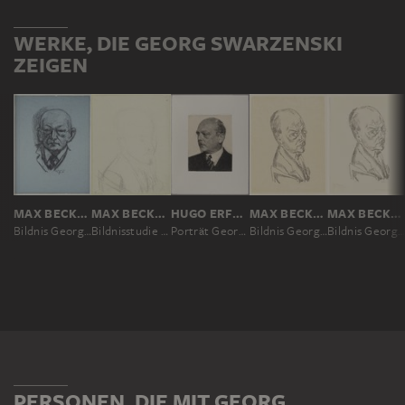
WERKE, DIE GEORG SWARZENSKI
ZEIGEN
MAX BECKMANN
MAX BECKMANN
HUGO ERFURTH
MAX BECKMANN
MAX BECKMANN
Bildnis Georg Swarzenski
Bildnisstudie Georg Swarzenski
Porträt Georg Swarzenski
Bildnis Georg Swarzenski
Bildnis Georg Swarzenski
PERSONEN, DIE MIT GEORG