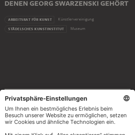
DENEN GEORG SWARZENSKI GEHÖRT
Künstlervereinigung
ARBEITSRAT FÜR KUNST
Museum
STÄDELSCHES KUNSTINSTITUT
RECHTLICHES
Impressum
Datenschutz
Copyright © 2026 Städel Museum
All rights reserved.