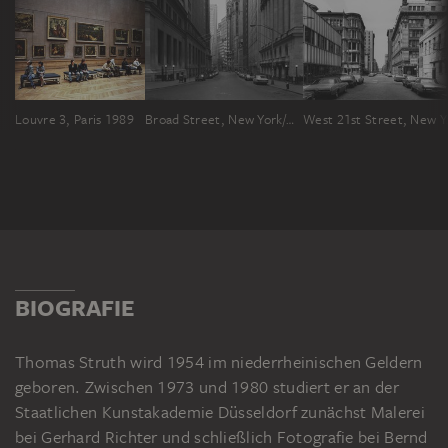
Louvre 3, Paris 1989
Broad Street, New York/Wall Street
West 21s
BIOGRAFIE
Thomas Struth wird 1954 im niederrheinischen Geldern
geboren. Zwischen 1973 und 1980 studiert er an der
Staatlichen Kunstakademie Düsseldorf zunächst Malerei
bei Gerhard Richter und schließlich Fotografie bei Bernd