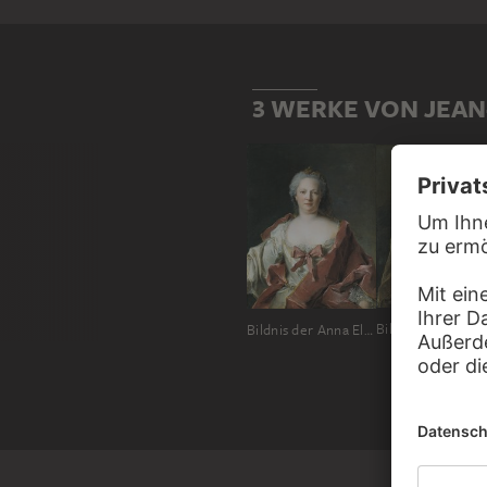
3 WERKE VON JEAN
Bildnis der Anna Elisabeth Leerse (1698-1776)