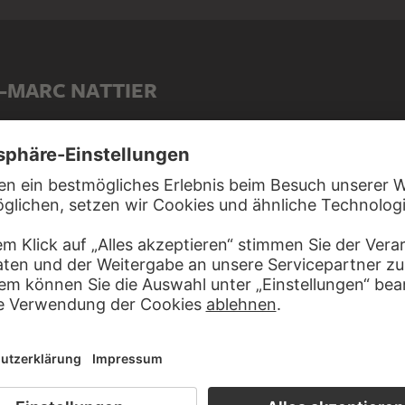
-MARC NATTIER
Armstudie mit Pfeil und Bogen
Bildnis des Frankfurter Bankiers Johann Georg Leerse (1691-1762)