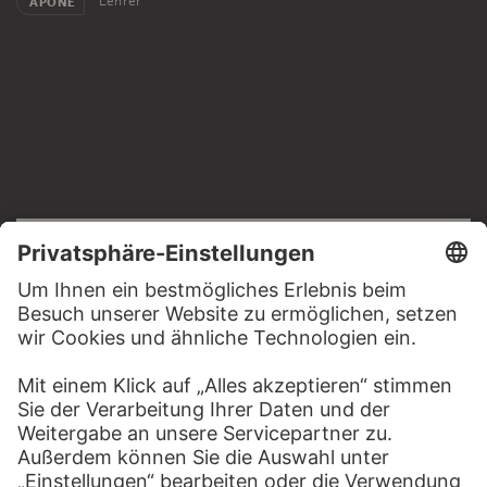
Lehrer
APONE
RECHTLICHES
Impressum
Datenschutz
Copyright © 2026 Städel Museum
All rights reserved.
DIGITALE SAMMLUNG
Startseite
Werke
Künstler