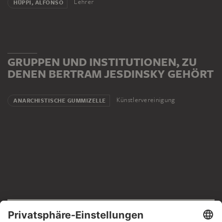
Lehrer
HÜPPI, ALFONSO
GRUPPEN UND INSTITUTIONEN, ZU
DENEN BERTRAM JESDINSKY GEHÖRT
Künstlervereinigung
ANARCHISTISCHE GUMMIZELLE
RECHTLICHES
Impressum