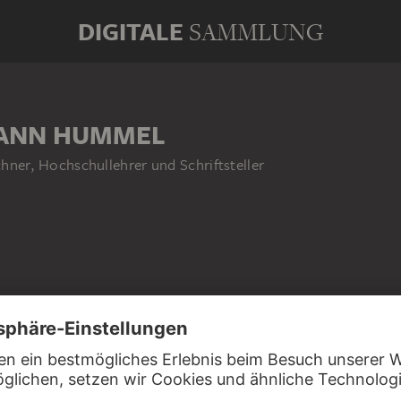
DIGITALE
SAMMLUNG
ANN HUMMEL
ichner, Hochschullehrer und Schriftsteller
IT JOHANN ERDMANN HUMMEL IN
EN
Schüler
US