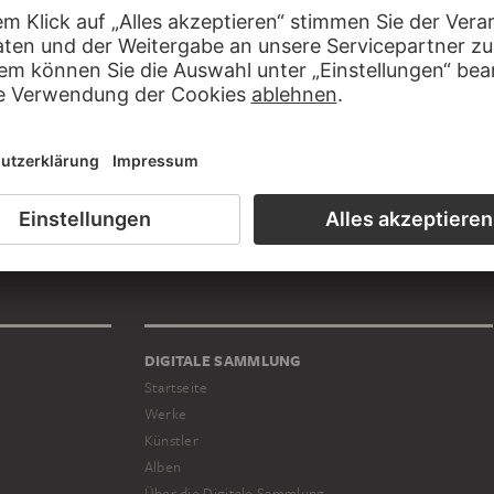
er
nd
und
DIGITALE SAMMLUNG
Startseite
Werke
Künstler
Alben
Über die Digitale Sammlung