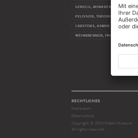
Schül
GENELLI, BONAVENTURA
Schüler
PELISSIER, THEODOR
Freu
CARSTENS, ASMUS JAKOB
Fre
WEINBRENNER, FRIEDRICH
RECHTLICHES
Impressum
Datenschutz
Copyright © 2026 Städel Museum
All rights reserved.