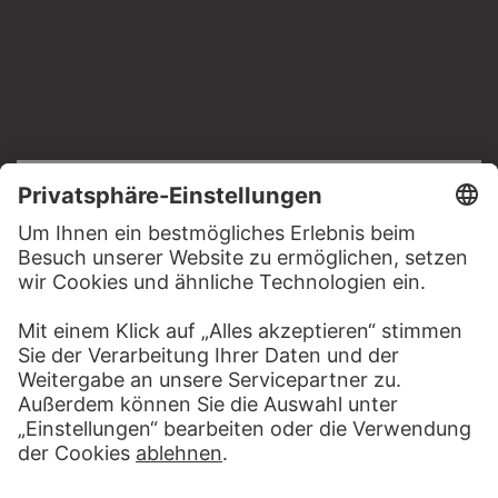
RECHTLICHES
Impressum
Datenschutz
Copyright © 2026 Städel Museum
All rights reserved.
DIGITALE SAMMLUNG
Startseite
Werke
Künstler
Alben
Über die Digitale Sammlung