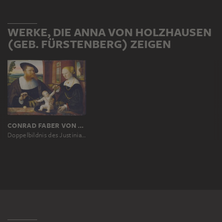
WERKE, DIE ANNA VON HOLZHAUSEN
(GEB. FÜRSTENBERG) ZEIGEN
CONRAD FABER VON KREUZNACH
Doppelbildnis des Justinian von Holzhausen (1502–1553) und seiner Frau Anna, geb. Fürstenberg (1510–1573)