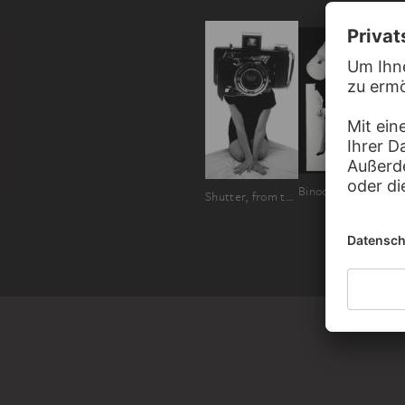
Binocular Vision, from the series "Phantom Limbs"
Shutter, from the series "Phantom Limbs"