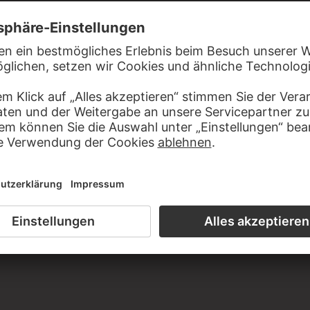
Camerawoman, from the series "Phantom Limbs"