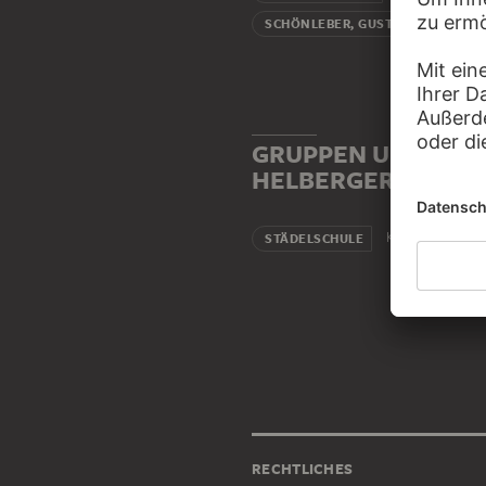
Lehrer
SCHÖNLEBER, GUSTAV
GRUPPEN UND INST
HELBERGER GEHÖR
Kunsthochschu
STÄDELSCHULE
RECHTLICHES