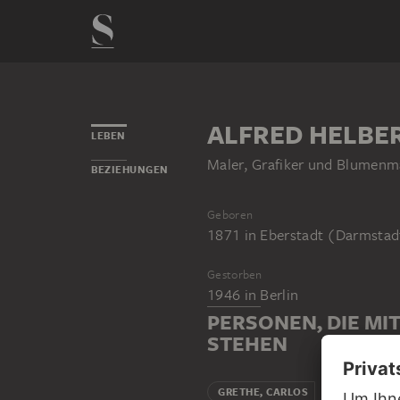
ALFRED HELBE
LEBEN
Maler, Grafiker und Blumenm
BEZIEHUNGEN
Geboren
1871
in
Eberstadt (Darmstad
Gestorben
1946
in
Berlin
PERSONEN, DIE MI
STEHEN
Lehrer
GRETHE, CARLOS