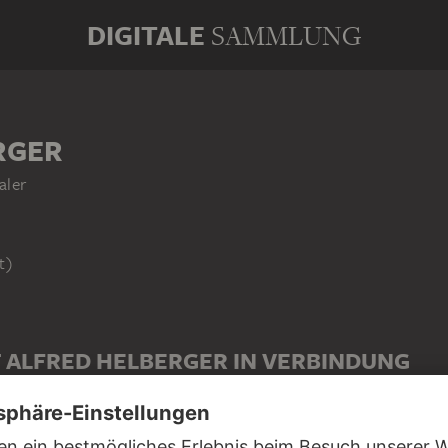
DIGITALE
SAMMLUNG
RGER
aler
t)
T ALFRED HELBERGER IN VERBINDUNG