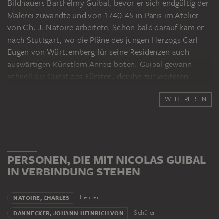
Bildhauers Barthélmy Guibal, bevor er sich endgültig der
Malerei zuwandte und von 1740-45 in Paris im Atelier
von Ch.-J. Natoire arbeitete. Schon bald darauf kam er
nach Stuttgart, wo die Pläne des jungen Herzogs Carl
Eugen von Württemberg für seine Residenzen auch
auswärtigen Künstlern Anreiz boten. Guibal gewann
schnell die Gunst des Fürsten, der ihn zur weiteren
Ausbildung für die Jahre 1752-54 nach Rom schickte.
WEITERLESEN
Dort sollte die Zusammenarbeit mit Anton-Raphael
Mengs für den Maler entscheidend werden. Mengs
Rückgriff auf Raphael und die Antike sowie seine
eklektizistische Verarbeitung der Vorbilder galten Guibal
als nachahmungswürdig und haben seine künstlerische
PERSONEN, DIE MIT NICOLAS GUIBAL
Arbeit nachhaltig beeinflusst. Nach Stuttgart
IN VERBINDUNG STEHEN
zurückgekehrt, wurde Guibal 1755 zum Hofmaler
ernannt und an allen wichtigen Ausstattungen wie der
Schlösser in Ludwigsburg und Stuttgart beteiligt. Seit
Lehrer
NATOIRE, CHARLES
1774 war er Lehrer an der Hohen Karlsschule, seit 1776
Schüler
DANNECKER, JOHANN HEINRICH VON