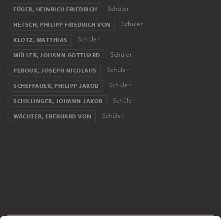
dort Professor.
Schüler
FÜGER, HEINRICH FRIEDRICH
Die enge Verpflichtung Guibals gegenüber Mengs zeigt
Schüler
HETSCH, PHILIPP FRIEDRICH VON
sich auffällig in seinen Bildnissen und Detailstudien,
Schüler
KLOTZ, MATTHIAS
doch in den Entwürfen für Deckengemälde kommt sein
Schüler
MÜLLER, JOHANN GOTTHARD
in Frankreich geprägtes Verständnis für großflächige
Schüler
PEROUX, JOSEPH NICOLAUS
Dekorationen zum Ausdruck.
Schüler
SCHEFFAUER, PHILIPP JAKOB
Schüler
SCHILLINGER, JOHANN JAKOB
Schüler
WÄCHTER, EBERHARD VON