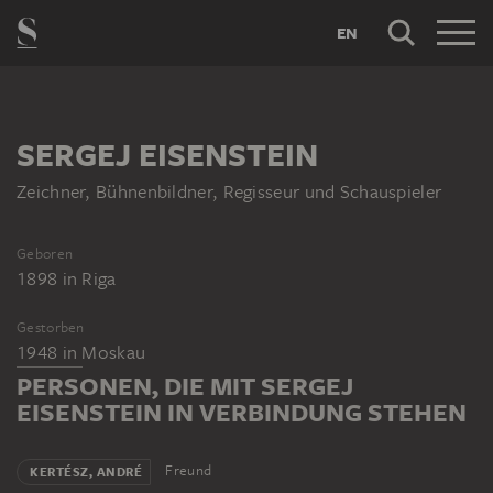
EN
SERGEJ EISENSTEIN
Zeichner, Bühnenbildner, Regisseur und Schauspieler
Geboren
1898
in
Riga
Gestorben
1948
in
Moskau
PERSONEN, DIE MIT SERGEJ
EISENSTEIN IN VERBINDUNG STEHEN
Freund
KERTÉSZ, ANDRÉ