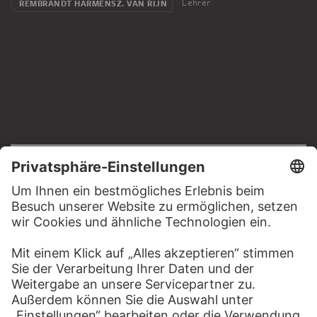
Lehrer
REMBRANDT HARMENSZ. VAN RIJN
RECHTLICHES
Impressum
Datenschutz
Copyright © 2026 Städel Museum
All rights reserved.
DIGITALE SAMMLUNG
Startseite
Werke
Künstler