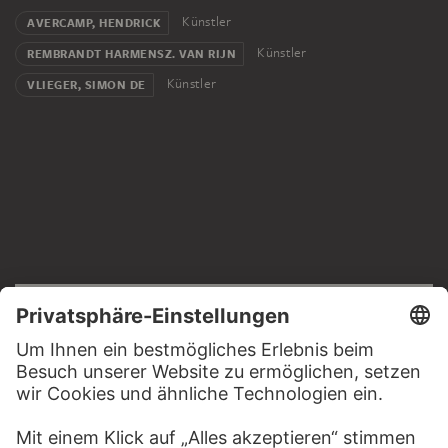
Künstler
AVERCAMP, HENDRICK
Künstler
REMBRANDT HARMENSZ. VAN RIJN
Künstler
VLIEGER, SIMON DE
RECHTLICHES
Impressum
Datenschutz
Copyright © 2026 Städel Museum
All rights reserved.
DIGITALE SAMMLUNG