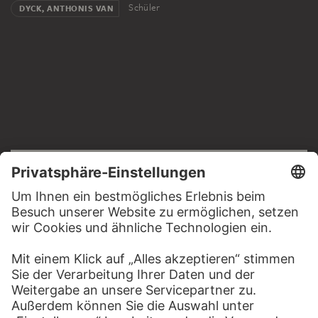
Schüler
DYCK, ANTHONIS VAN
RECHTLICHES
Impressum
Datenschutz
Copyright © 2026 Städel Museum
All rights reserved.
DIGITALE SAMMLUNG
Startseite
Werke
Künstler