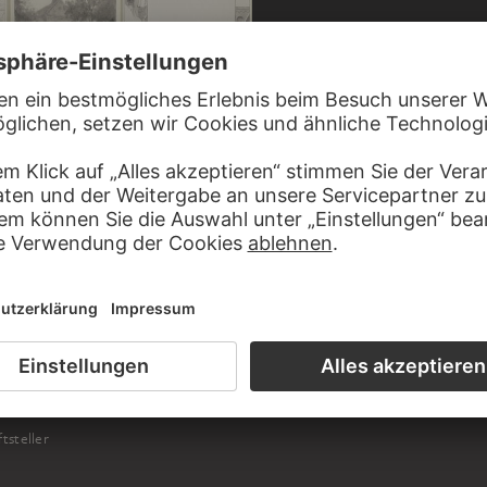
WILHELM STEINHAUSEN
SEN
WILHELM STEINHAUSEN
Diethers Einkehr ins Kloster
it und Leben im Kloster Maulbronn
Diethers Aufbruch nach Speyer
T ALBRECHT IN VERBINDUNG STEHEN
tsteller