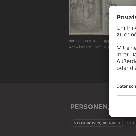
WILHELM STEINHAUSEN
WILHELM STEINHAU
Abt Albrecht überrascht Diether beim Malen
Arbe
PERSONEN, DIE MI
Schrif
STEINHAUSEN, HEINRICH