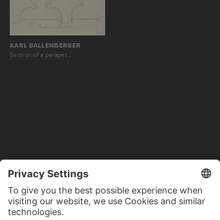
KARL BALLENBERGER
Section of a parapet…