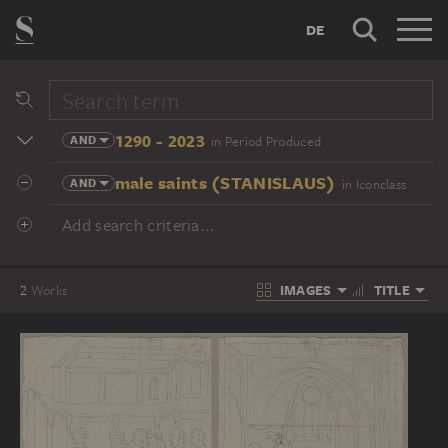
DE
1290 - 2023
AND
in Period Produced
male saints (STANISLAUS)
AND
in Iconclass
Add search criteria...
IMAGES
TITLE
2
Works