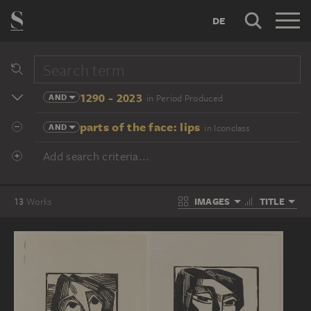
DE
1290 - 2023
AND
in Period Produced
parts of the face: lips
AND
in Iconclass
Add search criteria...
IMAGES
TITLE
13
Works