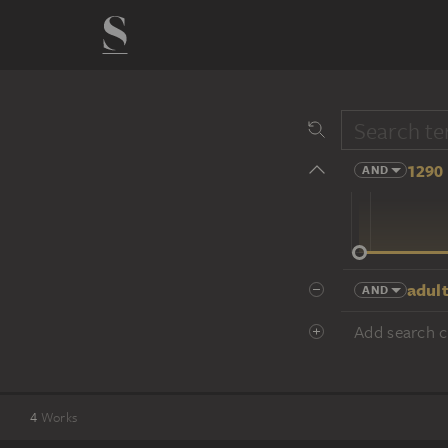
1290 
AND
14 cent.
adul
AND
Add search cr
4
Works