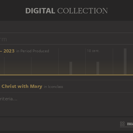
DIGITAL
COLLECTION
- 2023
in Period Produced
16 cent.
18 cent.
t Christ with Mary
in Iconclass
iteria...
IM