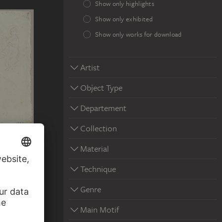
Show only highlights
Show only exhibited
Show only works for download
Artist
Object Type
Departement
Collection
ALIAN,
Material
t dem
Technique
Genre
Main Motif