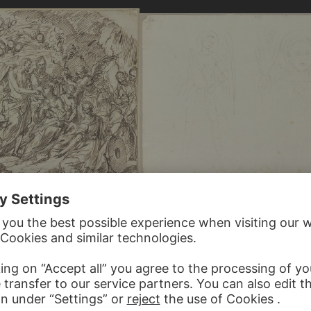
JOHANN ANTON RAMBOUX, NACH IT
15TH CENTURY; ?
CCI
Erzengel Michael sowie Christophorus mi
von Maria mit Blumen gekrönt und
Jesuskind auf seiner Schulter…
tus die Hostie…