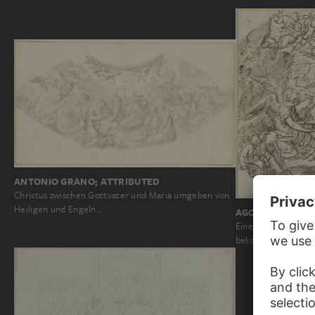
ANTONIO GRANO; ATTRIBUTED
Christus zwischen Gottvater und Maria umgeben von
Heiligen und Engeln…
AGOSTINO MASU
Eine Heilige wird 
bekommt von Chris