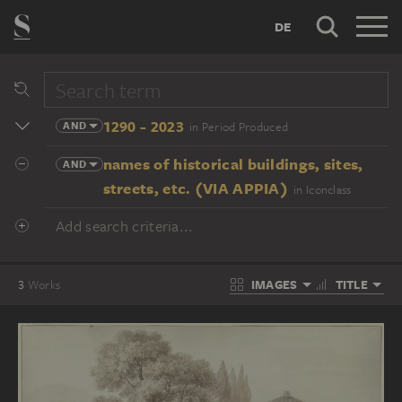
DE
1290 - 2023
AND
in Period Produced
names of historical buildings, sites,
AND
streets, etc. (VIA APPIA)
in Iconclass
Add search criteria...
IMAGES
TITLE
3
Works