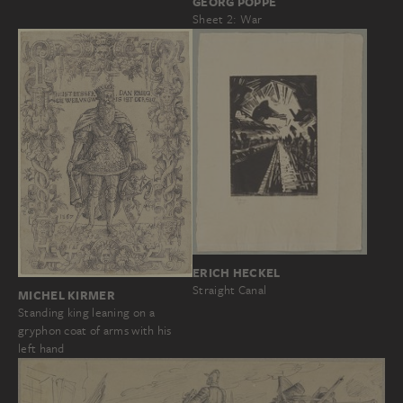
GEORG POPPE
Sheet 2: War
ERICH HECKEL
Straight Canal
MICHEL KIRMER
Standing king leaning on a
gryphon coat of arms with his
left hand