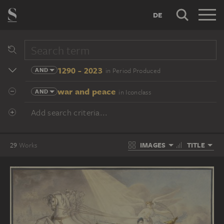
DE
1290 - 2023
AND
in Period Produced
war and peace
AND
in Iconclass
Add search criteria...
IMAGES
TITLE
29
Works