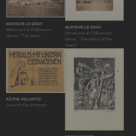
GUSTAVE LE GRAY
GUSTAVE LE GRAY
Maneuvers in Châlons-sur-
Manoeuvre at Châlons-sur-
Marne: "The camp"
Marne: "Grenadiers of the
Guard"
KÄTHE KOLLWITZ
Out with Our Prisoners