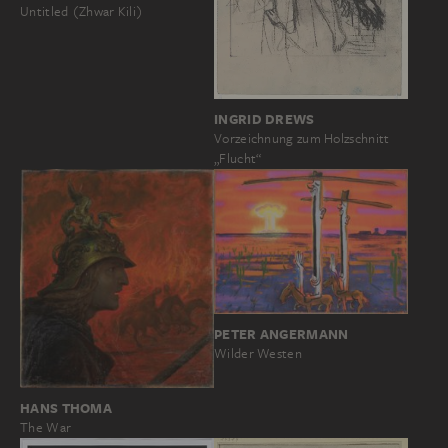
Untitled (Zhwar Kili)
INGRID DREWS
Vorzeichnung zum Holzschnitt
„Flucht“
PETER ANGERMANN
Wilder Westen
HANS THOMA
The War